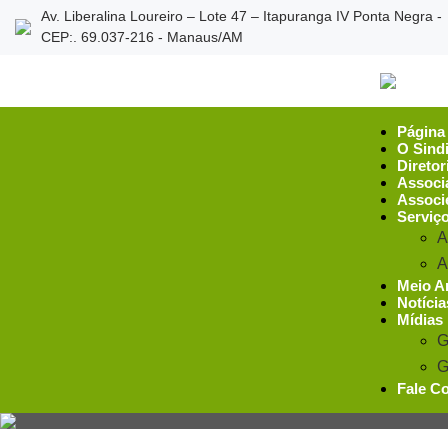
Av. Liberalina Loureiro – Lote 47 – Itapuranga IV Ponta Negra -
CEP:. 69.037-216 - Manaus/AM
Página 
O Sind
Diretor
Associ
Associ
Serviç
A
A
Meio A
Notícia
Mídias
G
G
Fale C