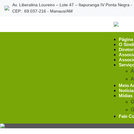
Av. Liberalina Loureiro – Lote 47 – Itapuranga IV Ponta Negra -
CEP:. 69.037-216 - Manaus/AM
Página 
O Sind
Diretor
Associ
Associ
Serviç
A
A
Meio A
Notícia
Mídias
G
G
Fale C