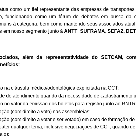
 atua como um fiel representante das empresas de transporte
o, funcionando como um fórum de debates em busca da e
muns à categoria, bem como mantendo seus associados atual
 em nosso segmento junto à
ANTT
,
SUFRAMA
,
SEFAZ
,
DE
ociados, além da representatividade do SETCAM, co
nefícios:
o na cláusula médico/odontológica explicitada na CCT;
ade de atendimento quando da necessidade de cadastramento j
o no valor da emissão dos boletos para registro junto ao RNT
ação (com direito a voto) nas assembleias;
pação (com direito a votar e ser votado) em caso de formação d
bater qualquer tema, inclusive negociações de CCT, quando de
aio);