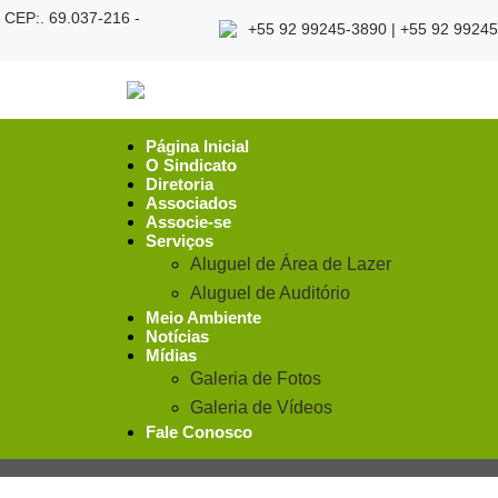
- CEP:. 69.037-216 -
+55 92 99245-3890 | +55 92 9924
Página Inicial
O Sindicato
Diretoria
Associados
Associe-se
Serviços
Aluguel de Área de Lazer
Aluguel de Auditório
Meio Ambiente
Notícias
Mídias
Galeria de Fotos
Galeria de Vídeos
Fale Conosco