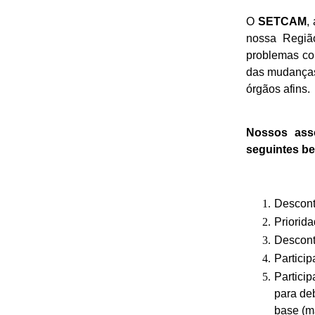
O
SETCAM
,
nossa Regiã
problemas co
das mudanças
órgãos afins.
Nossos ass
seguintes be
Descont
Priorid
Descont
Particip
Partici
para de
base (m