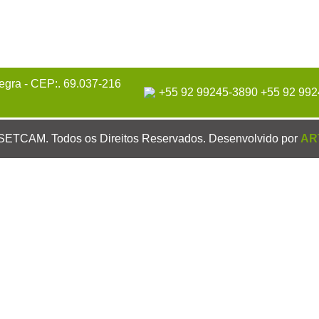
Negra - CEP:. 69.037-216
+55 92 99245-3890 +55 92 99
SETCAM. Todos os Direitos Reservados. Desenvolvido por
AR