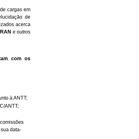
s de cargas em
lucidação de
izados acerca
TRAN
e outros
ntam com os
unto à ANTT;
RC/ANTT;
e comissões
 sua data-