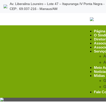
Av. Liberalina Loureiro – Lote 47 – Itapuranga IV Ponta Negra -
CEP:. 69.037-216 - Manaus/AM
Página 
O Sind
Diretor
Associ
Associ
Serviç
A
A
Meio A
Notícia
Mídias
G
G
Fale C